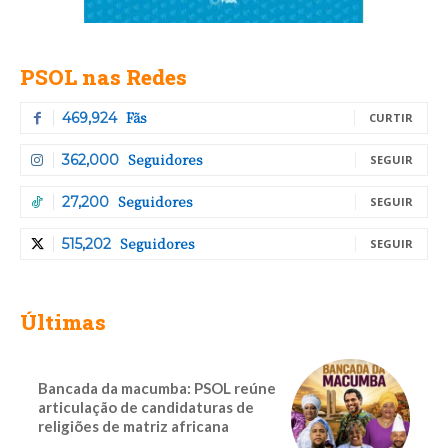
PSOL nas Redes
Fãs
469,924
CURTIR
Seguidores
362,000
SEGUIR
Seguidores
27,200
SEGUIR
Seguidores
515,202
SEGUIR
Últimas
Bancada da macumba: PSOL reúne
articulação de candidaturas de
religiões de matriz africana