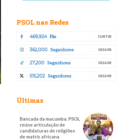
PSOL nas Redes
Fãs
469,924
CURTIR
Seguidores
362,000
SEGUIR
Seguidores
27,200
SEGUIR
Seguidores
515,202
SEGUIR
Últimas
Bancada da macumba: PSOL
reúne articulação de
candidaturas de religiões
de matriz africana