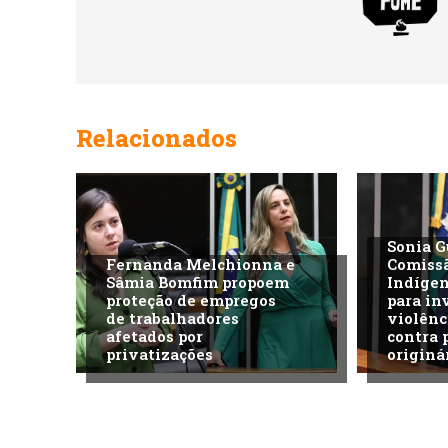
Relacionados
Sonia G
Fernanda Melchionna e
Comiss
Sâmia Bomfim propoem
Indíge
proteção de empregos
para in
de trabalhadores
violênc
afetados por
contra 
privatizações
originá