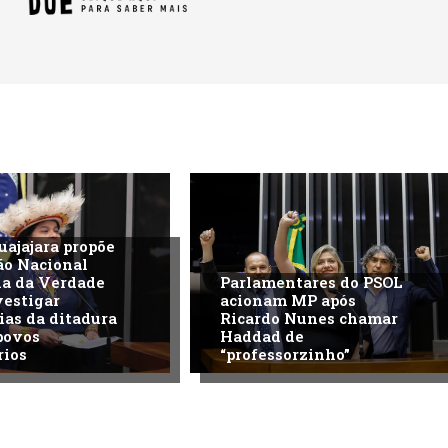
uajajara propõe
ão Nacional
na da Verdade
Parlamentares do PSOL
vestigar
acionam MP após
ias da ditadura
Ricardo Nunes chamar
povos
Haddad de
rios
“professorzinho”