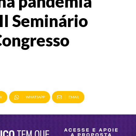
 na pandemia
II Seminário
Congresso
X
WHATSAPP
EMAIL