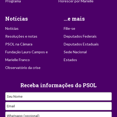
Programa
Florescer por Marielle
Notícias
...e mais
Notícias
Filie-se
Resoluções e notas
Deputados Federais
PSOL na Câmara
Deputados Estaduais
Fundação Lauro Campos e
Sede Nacional
Marielle Franco
Estados
Observatório da crise
Receba informações do PSOL
Phone
Seu Nome
Number
Email
Whatsapp (opcional)