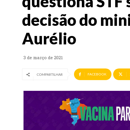
questiona STF 
decisão do min
Aurélio
3 de março de 2021
FACEBOOK
COMPARTILHAR