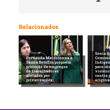
Relacionados
Sonia G
Fernanda Melchionna e
Comiss
Sâmia Bomfim propoem
Indíge
proteção de empregos
para in
de trabalhadores
violênc
afetados por
contra 
privatizações
originá