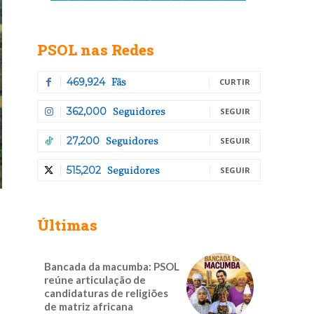
PSOL nas Redes
Fãs
469,924
CURTIR
Seguidores
362,000
SEGUIR
Seguidores
27,200
SEGUIR
Seguidores
515,202
SEGUIR
Últimas
Bancada da macumba: PSOL
reúne articulação de
candidaturas de religiões
de matriz africana