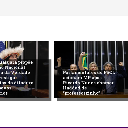
uajajara propõe
ão Nacional
na da Verdade
Parlamentares do PSOL
vestigar
acionam MP após
ias da ditadura
Ricardo Nunes chamar
povos
Haddad de
rios
“professorzinho”