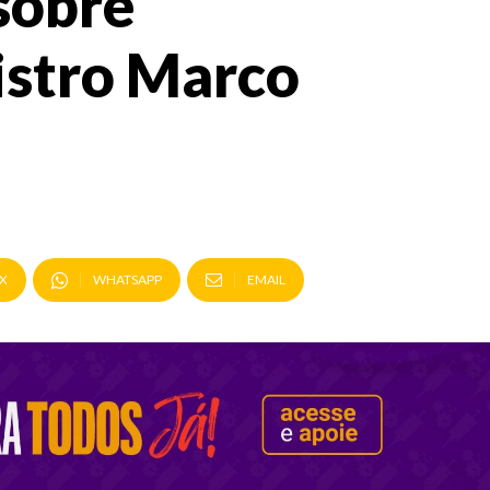
sobre
istro Marco
X
WHATSAPP
EMAIL