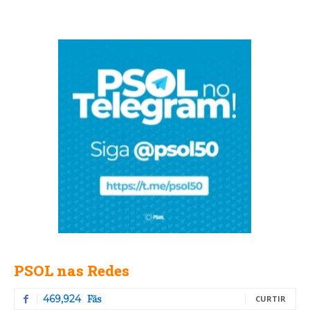
PSOL nas Redes
Fãs
469,924
CURTIR