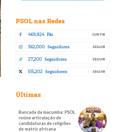
PSOL nas Redes
Fãs
469,924
CURTIR
Seguidores
362,000
SEGUIR
Seguidores
27,200
SEGUIR
Seguidores
515,202
SEGUIR
Últimas
Bancada da macumba: PSOL
reúne articulação de
candidaturas de religiões
de matriz africana