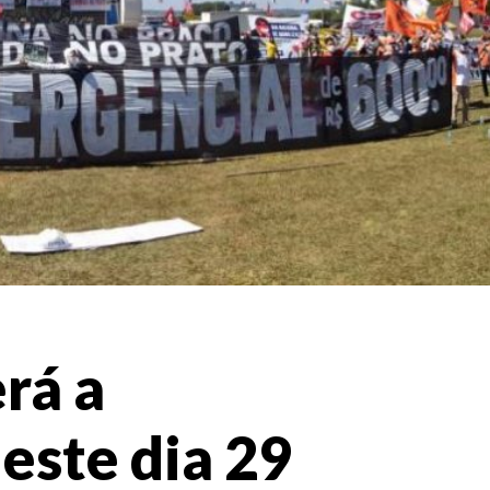
rá a
este dia 29