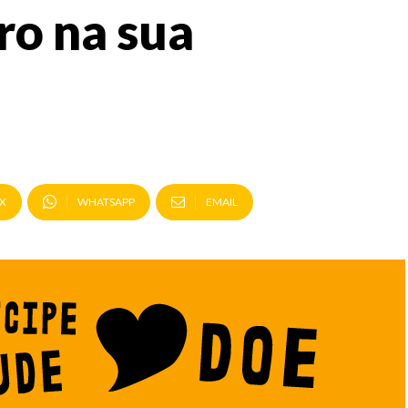
ro na sua
X
WHATSAPP
EMAIL