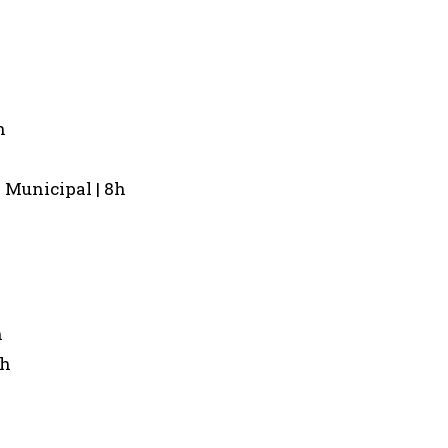
h
 Municipal | 8h
h
9h