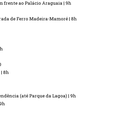
 frente ao Palácio Araguaia | 9h
trada de Ferro Madeira-Mamoré | 8h
0h
0
 | 8h
ndência (até Parque da Lagoa) | 9h
 9h