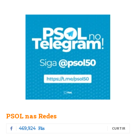
PSOL nas Redes
Fãs
469,924
CURTIR