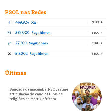
PSOL nas Redes
Fãs
469,924
CURTIR
Seguidores
362,000
SEGUIR
Seguidores
27,200
SEGUIR
Seguidores
515,202
SEGUIR
Últimas
Bancada da macumba: PSOL reúne
articulação de candidaturas de
religiões de matriz africana