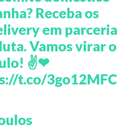
anha? Receba os
elivery em parceria
luta
. Vamos virar o
aulo! ✌❤
s://t.co/3go12MFC
oulos