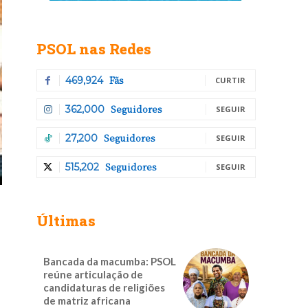
PSOL nas Redes
Fãs
469,924
CURTIR
Seguidores
362,000
SEGUIR
Seguidores
27,200
SEGUIR
Seguidores
515,202
SEGUIR
Últimas
Bancada da macumba: PSOL
reúne articulação de
candidaturas de religiões
de matriz africana