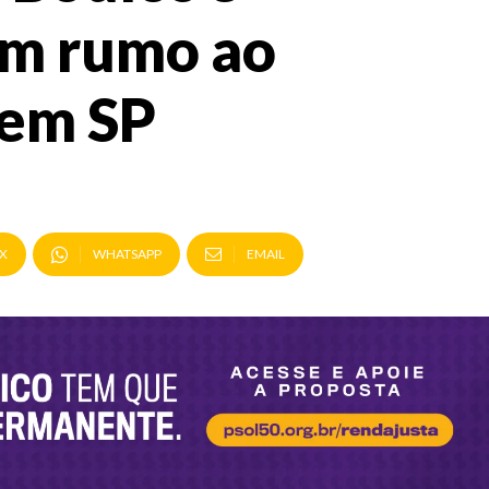
am rumo ao
 em SP
X
WHATSAPP
EMAIL