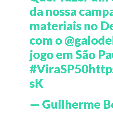
da nossa camp
materiais no D
com o
@galode
jogo em São P
#ViraSP50
http
sK
— Guilherme B