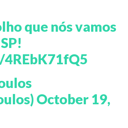
olho que nós vamos
 SP!
om/4REbK71fQ5
oulos
oulos)
October 19,