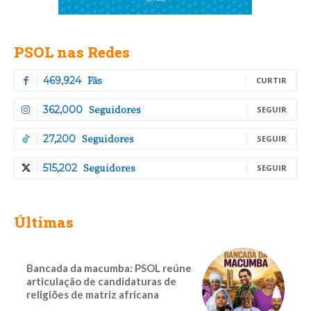
PSOL nas Redes
Fãs
469,924
CURTIR
Seguidores
362,000
SEGUIR
Seguidores
27,200
SEGUIR
Seguidores
515,202
SEGUIR
Últimas
Bancada da macumba: PSOL reúne
articulação de candidaturas de
religiões de matriz africana