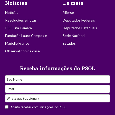
Notícias
...e mais
Notícias
Filie-se
Resoluções e notas
Deputados Federais
PSOL na Câmara
Deputados Estaduais
Fundação Lauro Campos e
Sede Nacional
Marielle Franco
Estados
Observatório da crise
Receba informações do PSOL
Seu Nome
Business
Email
Email
Whatsapp (opcional)
Aceito receber comunicações do PSOL.