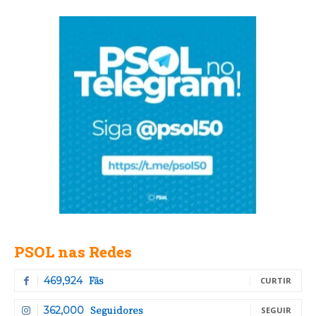
PSOL nas Redes
Fãs
469,924
CURTIR
Seguidores
362,000
SEGUIR