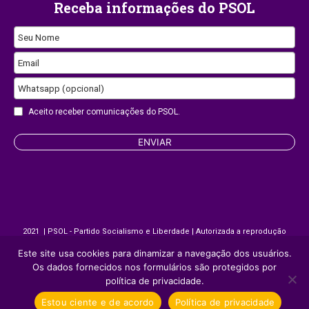
Receba informações do PSOL
Seu Nome
Email
Whatsapp (opcional)
Your
Aceito receber comunicações do PSOL.
Website
ENVIAR
2021 | PSOL - Partido Socialismo e Liberdade | Autorizada a reprodução
desde que citada a fonte.
Este site usa cookies para dinamizar a navegação dos usuários.
Os dados fornecidos nos formulários são protegidos por
Site desenvolvido por
Appmobi
política de privacidade.
Estou ciente e de acordo
Política de privacidade