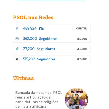
PSOL nas Redes
Fãs
469,924
CURTIR
Seguidores
362,000
SEGUIR
Seguidores
27,200
SEGUIR
Seguidores
515,202
SEGUIR
Últimas
Bancada da macumba: PSOL
reúne articulação de
candidaturas de religiões
de matriz africana