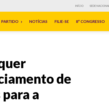
INÍCIO
SEDE NACIONA
PARTIDO
NOTÍCIAS
FILIE-SE
8º CONGRESSO
quer
nciamento de
 para a