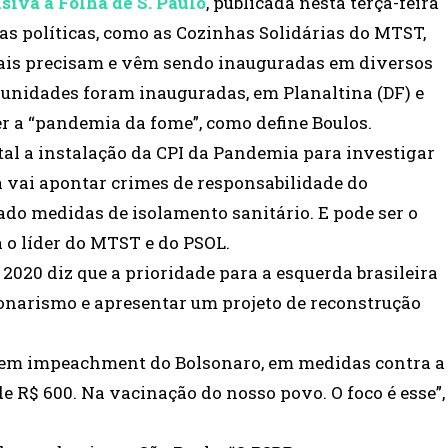
siva à Folha de S. Paulo
, publicada nesta terça-feira
ivas políticas, como as Cozinhas Solidárias do MTST,
mais precisam e vêm sendo inauguradas em diversos
s unidades foram inauguradas, em Planaltina (DF) e
er a “pandemia da fome”, como define Boulos.
l a instalação da CPI da Pandemia para investigar
ela vai apontar crimes de responsabilidade do
tado medidas de isolamento sanitário. E pode ser o
 o líder do MTST e do PSOL.
2020 diz que a prioridade para a esquerda brasileira
onarismo e apresentar um projeto de reconstrução
o em impeachment do Bolsonaro, em medidas contra a
 R$ 600. Na vacinação do nosso povo. O foco é esse”,