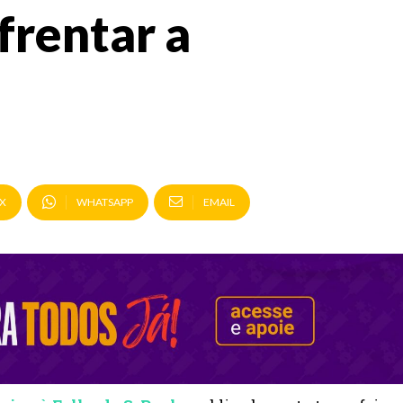
frentar a
X
WHATSAPP
EMAIL