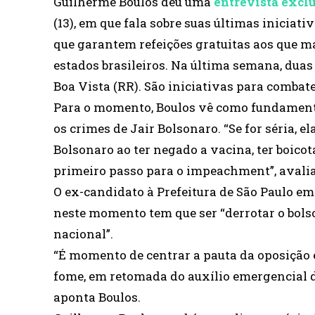
Guilherme Boulos deu uma
entrevista exclu
(13), em que fala sobre suas últimas iniciat
que garantem refeições gratuitas aos que 
estados brasileiros. Na última semana, dua
Boa Vista (RR). São iniciativas para combat
Para o momento, Boulos vê como fundamenta
os crimes de Jair Bolsonaro. “Se for séria, 
Bolsonaro ao ter negado a vacina, ter boico
primeiro passo para o impeachment”, avalia
O ex-candidato à Prefeitura de São Paulo em 
neste momento tem que ser “derrotar o bols
nacional”.
“É momento de centrar a pauta da oposiçã
fome, em retomada do auxílio emergencial de
aponta Boulos.