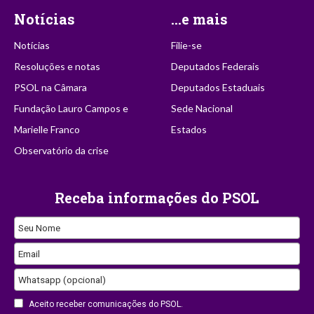
Notícias
...e mais
Notícias
Filie-se
Resoluções e notas
Deputados Federais
PSOL na Câmara
Deputados Estaduais
Fundação Lauro Campos e
Sede Nacional
Marielle Franco
Estados
Observatório da crise
Receba informações do PSOL
Company
Seu Nome
Name
Email
Whatsapp (opcional)
Aceito receber comunicações do PSOL.