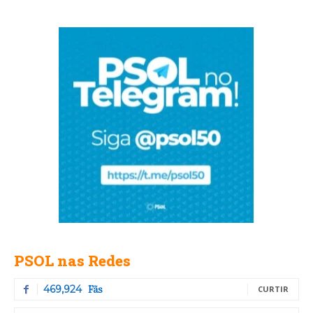
PSOL nas Redes
Fãs
469,924
CURTIR