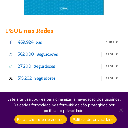
PSOL nas Redes
Fãs
469,924
CURTIR
Seguidores
362,000
SEGUIR
Seguidores
27,200
SEGUIR
Seguidores
515,202
SEGUIR
Últimas
Este site usa cookies para dinamizar a navegação dos usuários.
Os dados fornecidos nos formulários são protegidos por
política de privacidade.
Bancada da macumba: PSOL reúne
Estou ciente e de acordo
Política de privacidade
articulação de candidaturas de