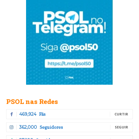
PSOL nas Redes
Fãs
469,924
CURTIR
Seguidores
362,000
SEGUIR