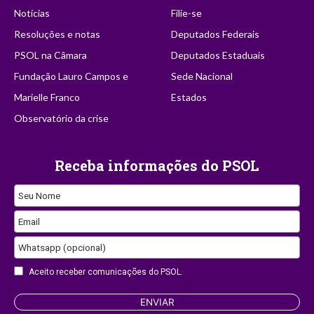
Notícias
Filie-se
Resoluções e notas
Deputados Federais
PSOL na Câmara
Deputados Estaduais
Fundação Lauro Campos e
Sede Nacional
Marielle Franco
Estados
Observatório da crise
Receba informações do PSOL
Seu Nome
Email
Phone
Whatsapp (opcional)
Number
Aceito receber comunicações do PSOL.
ENVIAR