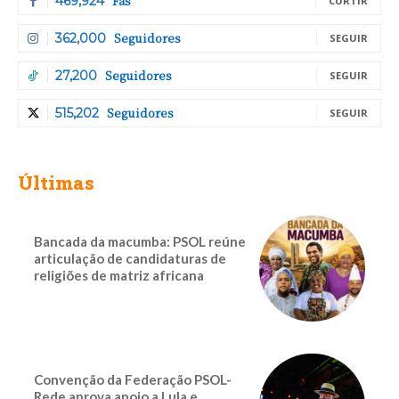
Fãs
469,924
CURTIR
Seguidores
362,000
SEGUIR
Seguidores
27,200
SEGUIR
Seguidores
515,202
SEGUIR
Últimas
Bancada da macumba: PSOL reúne
articulação de candidaturas de
religiões de matriz africana
Convenção da Federação PSOL-
Rede aprova apoio a Lula e