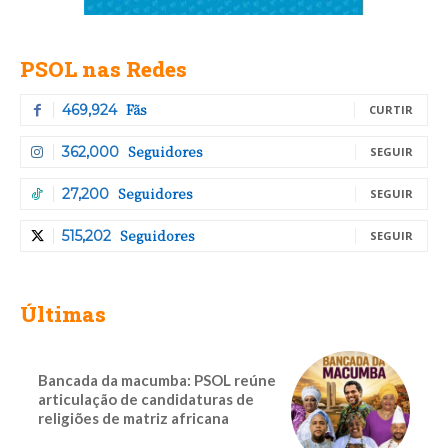
PSOL nas Redes
Fãs
469,924
CURTIR
Seguidores
362,000
SEGUIR
Seguidores
27,200
SEGUIR
Seguidores
515,202
SEGUIR
Últimas
Bancada da macumba: PSOL reúne
articulação de candidaturas de
religiões de matriz africana