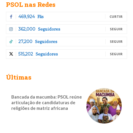
PSOL nas Redes
Fãs
469,924
CURTIR
Seguidores
362,000
SEGUIR
Seguidores
27,200
SEGUIR
Seguidores
515,202
SEGUIR
Últimas
Bancada da macumba: PSOL reúne
articulação de candidaturas de
religiões de matriz africana