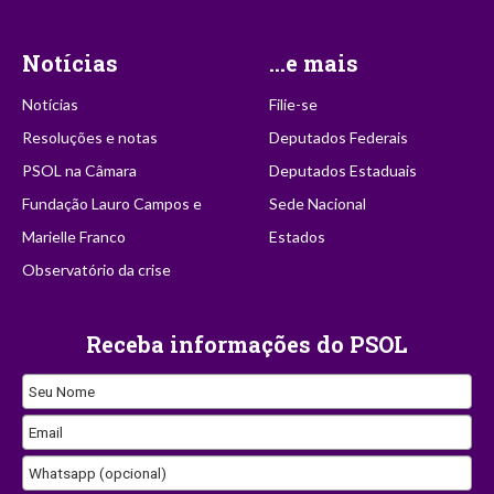
Notícias
...e mais
Notícias
Filie-se
Resoluções e notas
Deputados Federais
PSOL na Câmara
Deputados Estaduais
Fundação Lauro Campos e
Sede Nacional
Marielle Franco
Estados
Observatório da crise
Receba informações do PSOL
Seu Nome
Your
Email
Website
Whatsapp (opcional)