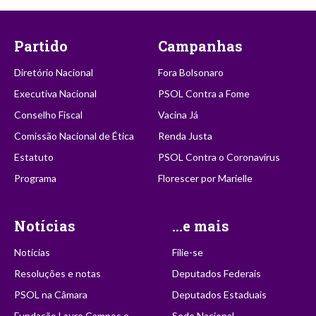
Partido
Campanhas
Diretório Nacional
Fora Bolsonaro
Executiva Nacional
PSOL Contra a Fome
Conselho Fiscal
Vacina Já
Comissão Nacional de Ética
Renda Justa
Estatuto
PSOL Contra o Coronavírus
Programa
Florescer por Marielle
Notícias
...e mais
Notícias
Filie-se
Resoluções e notas
Deputados Federais
PSOL na Câmara
Deputados Estaduais
Fundação Lauro Campos e
Sede Nacional