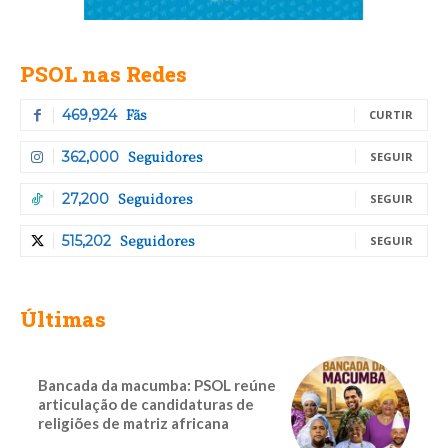
PSOL nas Redes
Fãs
469,924
CURTIR
Seguidores
362,000
SEGUIR
Seguidores
27,200
SEGUIR
Seguidores
515,202
SEGUIR
Últimas
Bancada da macumba: PSOL reúne
articulação de candidaturas de
religiões de matriz africana