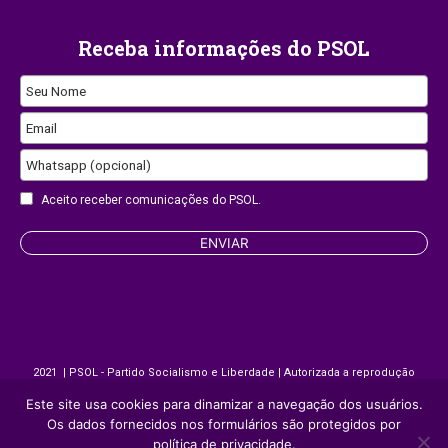
Receba informações do PSOL
Seu Nome
Email
Whatsapp (opcional)
Business
Aceito receber comunicações do PSOL.
Email
ENVIAR
2021 | PSOL - Partido Socialismo e Liberdade | Autorizada a reprodução
desde que citada a fonte.
Este site usa cookies para dinamizar a navegação dos usuários.
Os dados fornecidos nos formulários são protegidos por
política de privacidade.
Site desenvolvido por
Appmobi