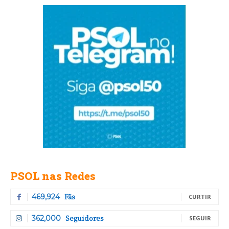
PSOL nas Redes
Fãs
469,924
CURTIR
Seguidores
362,000
SEGUIR