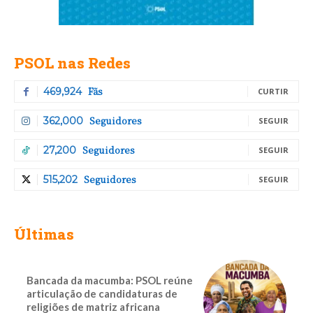
PSOL nas Redes
Fãs
469,924
CURTIR
Seguidores
362,000
SEGUIR
Seguidores
27,200
SEGUIR
Seguidores
515,202
SEGUIR
Últimas
Bancada da macumba: PSOL reúne
articulação de candidaturas de
religiões de matriz africana