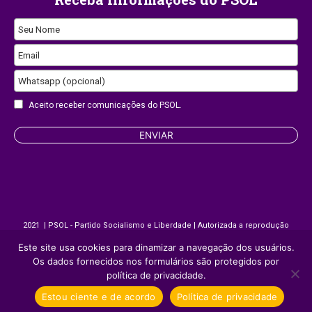
Phone
Seu Nome
Number
Email
Whatsapp (opcional)
Aceito receber comunicações do PSOL.
ENVIAR
2021 | PSOL - Partido Socialismo e Liberdade | Autorizada a reprodução
desde que citada a fonte.
Este site usa cookies para dinamizar a navegação dos usuários.
Os dados fornecidos nos formulários são protegidos por
política de privacidade.
Site desenvolvido por
Appmobi
Estou ciente e de acordo
Política de privacidade