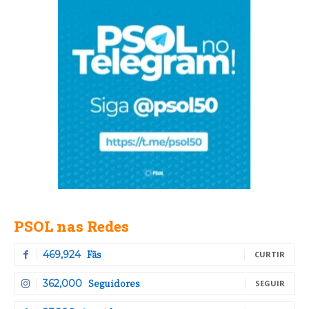
PSOL nas Redes
Fãs
469,924
CURTIR
Seguidores
362,000
SEGUIR