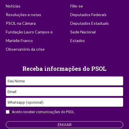
Notícias
Filie-se
Resoluções e notas
Deputados Federais
PSOL na Câmara
Deputados Estaduais
Fundação Lauro Campos e
Sede Nacional
Marielle Franco
Estados
Observatório da crise
Receba informações do PSOL
Seu Nome
Phone
Email
Number
Whatsapp (opcional)
Aceito receber comunicações do PSOL.
ENVIAR