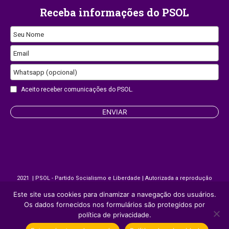
Receba informações do PSOL
Seu Nome
Email
Whatsapp (opcional)
Website
Aceito receber comunicações do PSOL.
URL
ENVIAR
2021 | PSOL - Partido Socialismo e Liberdade | Autorizada a reprodução
desde que citada a fonte.
Este site usa cookies para dinamizar a navegação dos usuários.
Os dados fornecidos nos formulários são protegidos por
Site desenvolvido por
Appmobi
política de privacidade.