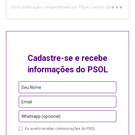
U
ma publicação compartilhada por Paulo Lemos (@paulolemosap)
Cadastre-se e recebe
informações do PSOL
Seu Nome
Email
Whatsapp (opcional)
Eu aceito receber comunicações do PSOL.