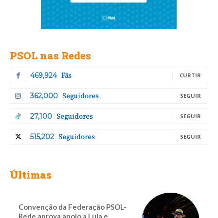
PSOL nas Redes
Fãs
469,924
CURTIR
Seguidores
362,000
SEGUIR
Seguidores
27,100
SEGUIR
Seguidores
515,202
SEGUIR
Últimas
Convenção da Federação PSOL-
Rede aprova apoio a Lula e