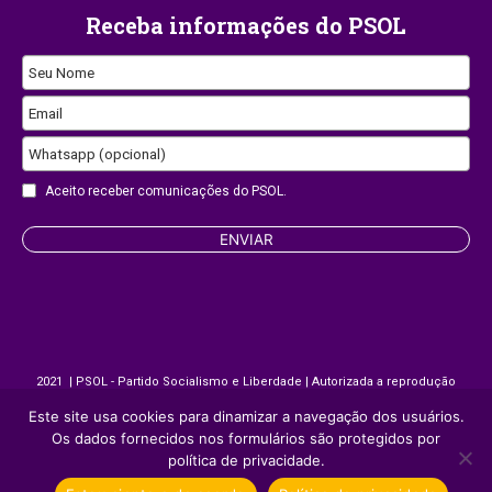
Receba informações do PSOL
Website
Seu Nome
URL
Email
Whatsapp (opcional)
Aceito receber comunicações do PSOL.
ENVIAR
2021 | PSOL - Partido Socialismo e Liberdade | Autorizada a reprodução
desde que citada a fonte.
Este site usa cookies para dinamizar a navegação dos usuários.
Os dados fornecidos nos formulários são protegidos por
política de privacidade.
Site desenvolvido por
Appmobi