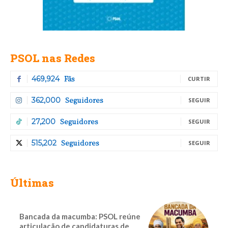
PSOL nas Redes
Fãs
469,924
CURTIR
Seguidores
362,000
SEGUIR
Seguidores
27,200
SEGUIR
Seguidores
515,202
SEGUIR
Últimas
Bancada da macumba: PSOL reúne
articulação de candidaturas de