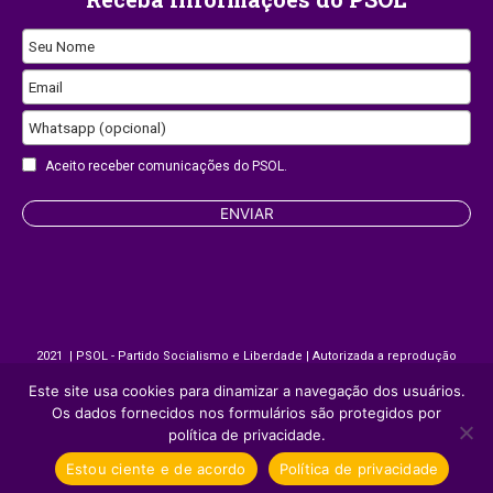
Seu Nome
Email
Whatsapp (opcional)
Email
Aceito receber comunicações do PSOL.
ENVIAR
2021 | PSOL - Partido Socialismo e Liberdade | Autorizada a reprodução
desde que citada a fonte.
Este site usa cookies para dinamizar a navegação dos usuários.
Os dados fornecidos nos formulários são protegidos por
política de privacidade.
Site desenvolvido por
Appmobi
Estou ciente e de acordo
Política de privacidade