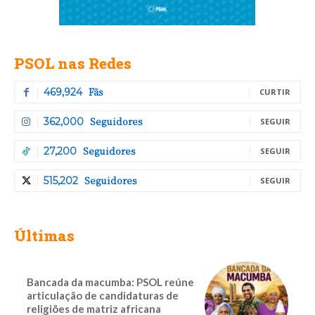
PSOL nas Redes
Fãs
469,924
CURTIR
Seguidores
362,000
SEGUIR
Seguidores
27,200
SEGUIR
Seguidores
515,202
SEGUIR
Últimas
Bancada da macumba: PSOL reúne
articulação de candidaturas de
religiões de matriz africana