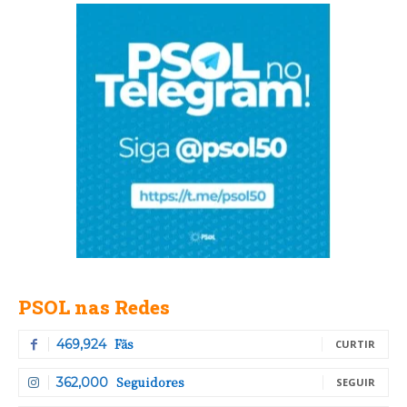
PSOL nas Redes
Fãs
469,924
CURTIR
Seguidores
362,000
SEGUIR