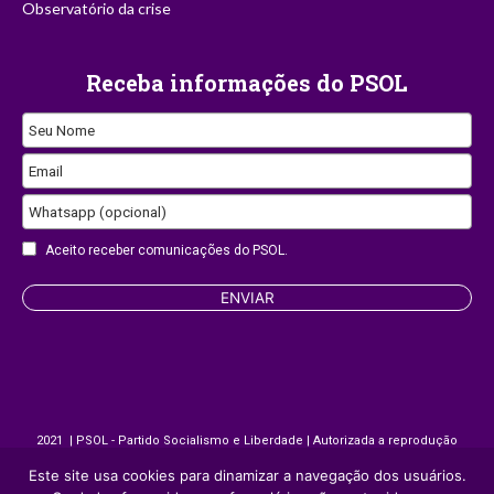
Observatório da crise
Receba informações do PSOL
Seu Nome
Business
Email
Email
Whatsapp (opcional)
Aceito receber comunicações do PSOL.
ENVIAR
2021 | PSOL - Partido Socialismo e Liberdade | Autorizada a reprodução
desde que citada a fonte.
Este site usa cookies para dinamizar a navegação dos usuários.