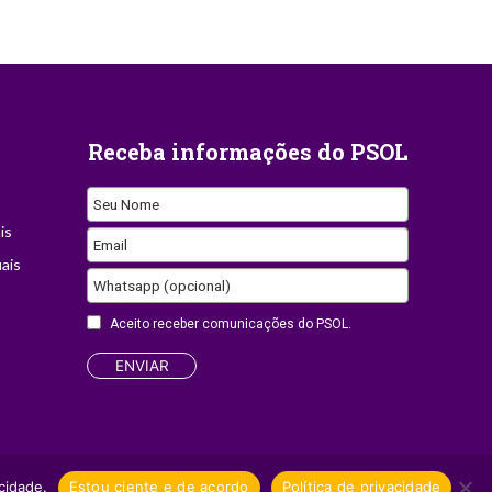
Receba informações do PSOL
Seu Nome
is
Email
ais
Phone
Whatsapp (opcional)
Number
Aceito receber comunicações do PSOL.
ENVIAR
Site desenvolvido por
Appmobi
cidade.
Estou ciente e de acordo
Política de privacidade