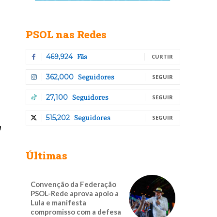
PSOL nas Redes
Fãs
469,924
CURTIR
Seguidores
362,000
SEGUIR
Seguidores
27,100
SEGUIR
Seguidores
515,202
SEGUIR
m
Últimas
Convenção da Federação
PSOL-Rede aprova apoio a
Lula e manifesta
compromisso com a defesa