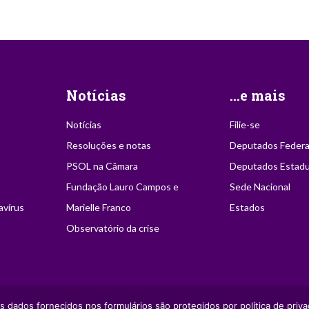
Notícias
...e mais
Notícias
Filie-se
Resoluções e notas
Deputados Federa
PSOL na Câmara
Deputados Estadu
Fundação Lauro Campos e
Sede Nacional
avírus
Marielle Franco
Estados
Observatório da crise
ção desde que citada a
s dados fornecidos nos formulários são protegidos por política de priva