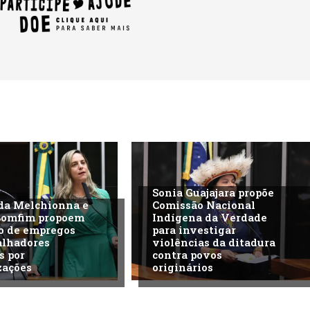
Sonia Guajajara propõe
da Melchionna e
Comissão Nacional
Bomfim propoem
Indígena da Verdade
o de empregos
para investigar
alhadores
violências da ditadura
s por
contra povos
zações
originários