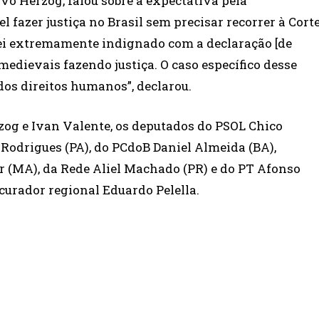
Ivo Herzog, falou sobre a expectativa pela
 fazer justiça no Brasil sem precisar recorrer à Cort
ei extremamente indignado com a declaração [de
dievais fazendo justiça. O caso específico desse
os direitos humanos”, declarou.
zog e Ivan Valente, os deputados do PSOL Chico
 Rodrigues (PA), do PCdoB Daniel Almeida (BA),
r (MA), da Rede Aliel Machado (PR) e do PT Afonso
ocurador regional Eduardo Pelella.