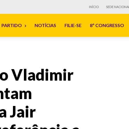
INÍCIO
SEDE NACIONA
PARTIDO
NOTÍCIAS
FILIE-SE
8º CONGRESSO
to Vladimir
ntam
 Jair