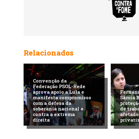
Relacionados
Convenção da
Federação PSOL-Rede
aprova apoio a Lula e
Fernan
manifesta compromisso
Sâmia 
com a defesa da
proteçã
soberania nacional e
de trab
contra a extrema
afetado
direita
privati