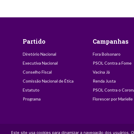
Partido
Campanhas
Diretório Nacional
Fora Bolsonaro
Executiva Nacional
PSOL Contra a Fome
Conselho Fiscal
Vacina Já
Comissão Nacional de Ética
Renda Justa
Estatuto
PSOL Contra o Coron
Programa
Florescer por Marielle
2021 | PSOL - Partido Socialismo e Liberdade | Autorizada a reprodu
Este site usa cookies para dinamizar a navegação dos usuários. O