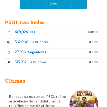
PSOL nas Redes
Fãs
469,924
CURTIR
Seguidores
362,000
SEGUIR
Seguidores
27,200
SEGUIR
Seguidores
515,202
SEGUIR
Últimas
Bancada da macumba: PSOL reúne
articulação de candidaturas de
religiões de matriz africana