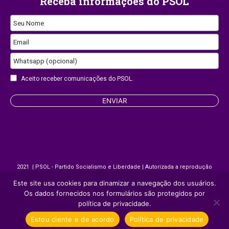
Receba informações do PSOL
Seu Nome
Email
Whatsapp (opcional)
Aceito receber comunicações do PSOL.
Company
ENVIAR
Name
2021 | PSOL - Partido Socialismo e Liberdade | Autorizada a reprodução
desde que citada a fonte.
Este site usa cookies para dinamizar a navegação dos usuários.
Os dados fornecidos nos formulários são protegidos por
política de privacidade.
Site desenvolvido por
Appmobi
Estou ciente e de acordo
Política de privacidade