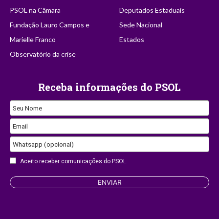
PSOL na Câmara
Deputados Estaduais
Fundação Lauro Campos e
Sede Nacional
Marielle Franco
Estados
Observatório da crise
Receba informações do PSOL
Seu Nome
Your
Email
Website
Whatsapp (opcional)
Aceito receber comunicações do PSOL.
ENVIAR