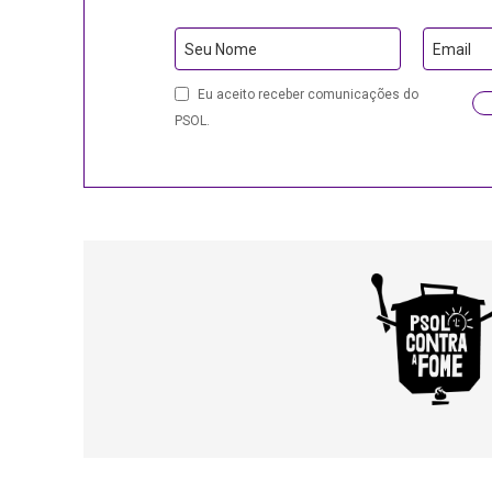
Your
Seu Nome
Email
Website
Eu aceito receber comunicações do
PSOL.