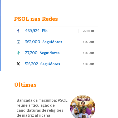
PSOL nas Redes
Fãs
469,924
CURTIR
Seguidores
362,000
SEGUIR
Seguidores
27,200
SEGUIR
Seguidores
515,202
SEGUIR
Últimas
Bancada da macumba: PSOL
reúne articulação de
candidaturas de religiões
de matriz africana