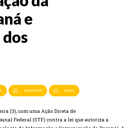
ação da
aná e
 dos
X
WHATSAPP
EMAIL
ira (3), com uma Ação Direta de
nal Federal (STF) contra a lei que autoriza a