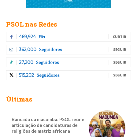
PSOL nas Redes
Fãs
469,924
CURTIR
Seguidores
362,000
SEGUIR
Seguidores
27,200
SEGUIR
Seguidores
515,202
SEGUIR
Últimas
Bancada da macumba: PSOL reúne
articulação de candidaturas de
religiões de matriz africana