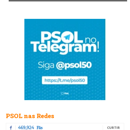
PSOL nas Redes
Fãs
469,924
CURTIR