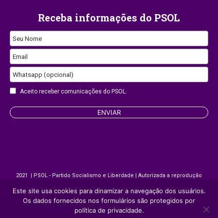
Receba informações do PSOL
Seu Nome
Contact
Email
Email
Whatsapp (opcional)
Aceito receber comunicações do PSOL.
ENVIAR
2021 | PSOL - Partido Socialismo e Liberdade | Autorizada a reprodução
desde que citada a fonte.
Este site usa cookies para dinamizar a navegação dos usuários.
Os dados fornecidos nos formulários são protegidos por
política de privacidade.
Site desenvolvido por
Appmobi