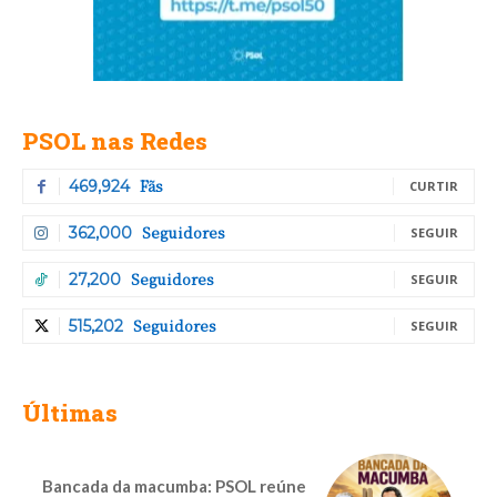
PSOL nas Redes
Fãs
469,924
CURTIR
Seguidores
362,000
SEGUIR
Seguidores
27,200
SEGUIR
Seguidores
515,202
SEGUIR
Últimas
Bancada da macumba: PSOL reúne