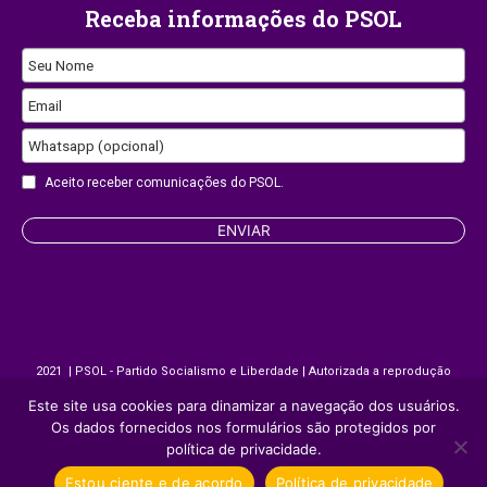
Receba informações do PSOL
Seu Nome
Company
Email
Name
Whatsapp (opcional)
Aceito receber comunicações do PSOL.
ENVIAR
2021 | PSOL - Partido Socialismo e Liberdade | Autorizada a reprodução
desde que citada a fonte.
Este site usa cookies para dinamizar a navegação dos usuários.
Os dados fornecidos nos formulários são protegidos por
Site desenvolvido por
Appmobi
política de privacidade.
Estou ciente e de acordo
Política de privacidade