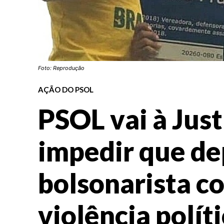
Foto: Reprodução
AÇÃO DO PSOL
PSOL vai à Just
impedir que d
bolsonarista c
violência polít