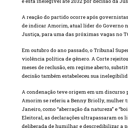
e está inelegível até 2032 por decisão da Just
A reação do partido ocorre após governista
de indicar Amorim, atual líder do Governo n
Justiça, para uma das próximas vagas no T
Em outubro do ano passado, o Tribunal Sup
violência política de gênero. A Corte rejeito
meses de reclusão, em regime aberto, substit
decisão também estabeleceu sua inelegibilid
A condenação teve origem em um discurso pr
Amorim se referiu a Benny Briolly, mulher t
Janeiro, como “aberração da natureza” e “boi
Eleitoral, as declarações ultrapassaram os l
deliberada de humilhar e descredibilizar a 