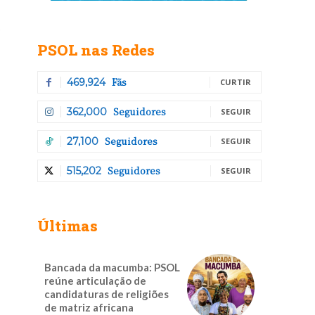
PSOL nas Redes
Fãs
469,924
CURTIR
Seguidores
362,000
SEGUIR
Seguidores
27,100
SEGUIR
Seguidores
515,202
SEGUIR
Últimas
Bancada da macumba: PSOL
reúne articulação de
candidaturas de religiões
de matriz africana