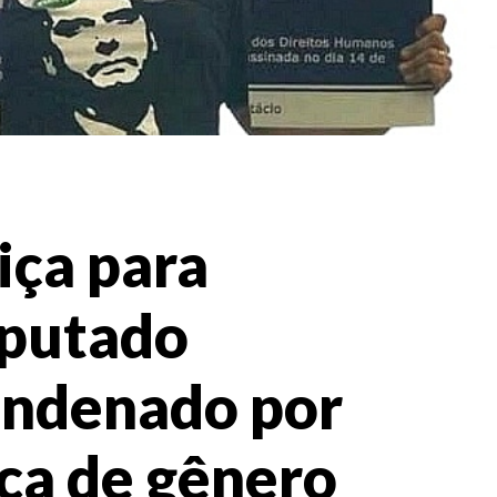
iça para
eputado
ondenado por
ica de gênero