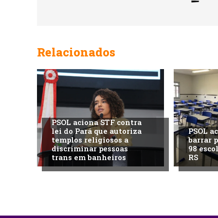
Relacionados
PSOL aciona STF contra
lei do Pará que autoriza
PSOL ac
templos religiosos a
barrar 
discriminar pessoas
98 esco
trans em banheiros
RS