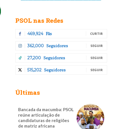
PSOL nas Redes
Fãs
469,924
CURTIR
Seguidores
362,000
SEGUIR
Seguidores
27,200
SEGUIR
Seguidores
515,202
SEGUIR
Últimas
Bancada da macumba: PSOL
reúne articulação de
candidaturas de religiões
de matriz africana