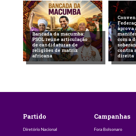
Conven
Federa
aprova 
Bancada da macumba:
manife
PSOL reúne articulação
com a d
de candidaturas de
soberan
religiões de matriz
contra 
africana
direita
Partido
Campanhas
Diretório Nacional
Fora Bolsonaro