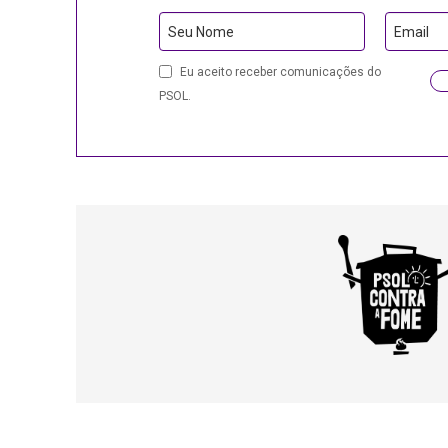
Seu Nome
Email
Eu aceito receber comunicações do
PSOL.
Company
Name