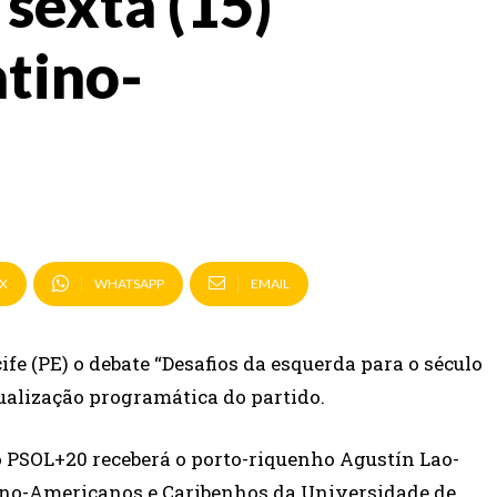
sexta (15)
atino-
X
WHATSAPP
EMAIL
ife (PE) o debate “Desafios da esquerda para o século
tualização programática do partido.
o PSOL+20 receberá o porto-riquenho Agustín Lao-
tino-Americanos e Caribenhos da Universidade de