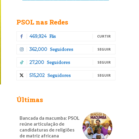
PSOL nas Redes
Fãs
469,924
CURTIR
Seguidores
362,000
SEGUIR
Seguidores
27,200
SEGUIR
Seguidores
515,202
SEGUIR
Últimas
Bancada da macumba: PSOL
reúne articulação de
candidaturas de religiões
de matriz africana