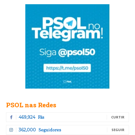
PSOL nas Redes
Fãs
469,924
CURTIR
Seguidores
362,000
SEGUIR