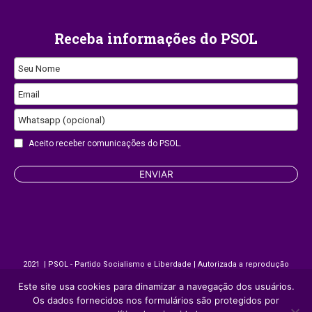
Receba informações do PSOL
Seu Nome
Business
Email
Email
Whatsapp (opcional)
Aceito receber comunicações do PSOL.
ENVIAR
2021 | PSOL - Partido Socialismo e Liberdade | Autorizada a reprodução
desde que citada a fonte.
Este site usa cookies para dinamizar a navegação dos usuários.
Os dados fornecidos nos formulários são protegidos por