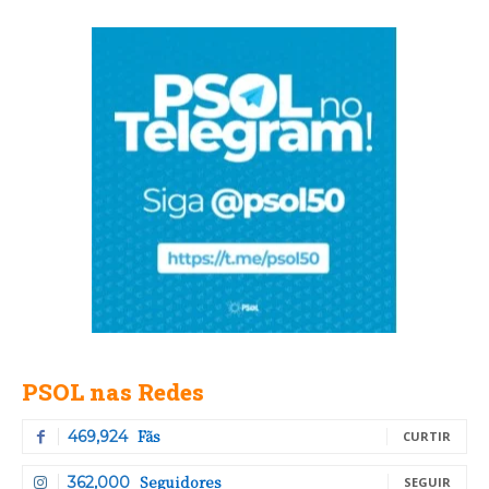
PSOL nas Redes
Fãs
469,924
CURTIR
Seguidores
362,000
SEGUIR