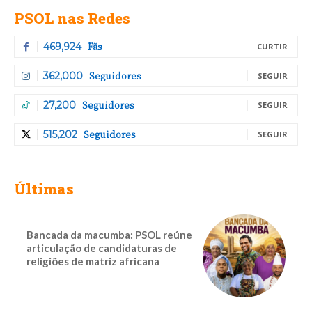
PSOL nas Redes
Fãs
469,924
CURTIR
Seguidores
362,000
SEGUIR
Seguidores
27,200
SEGUIR
Seguidores
515,202
SEGUIR
Últimas
Bancada da macumba: PSOL reúne
articulação de candidaturas de
religiões de matriz africana