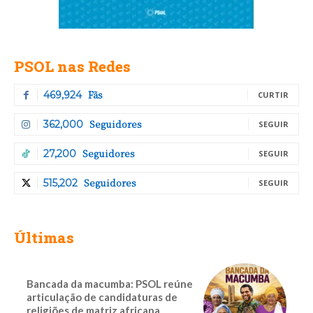
PSOL nas Redes
Fãs
469,924
CURTIR
Seguidores
362,000
SEGUIR
Seguidores
27,200
SEGUIR
Seguidores
515,202
SEGUIR
Últimas
Bancada da macumba: PSOL reúne
articulação de candidaturas de
religiões de matriz africana