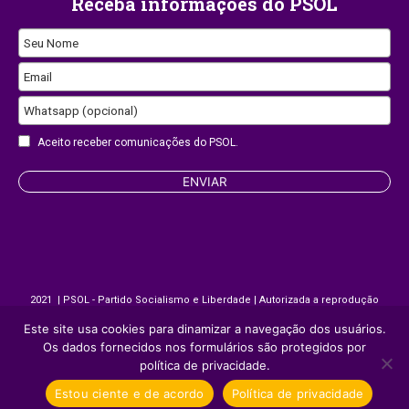
Receba informações do PSOL
Seu Nome
Email
Whatsapp (opcional)
Aceito receber comunicações do PSOL.
Email
ENVIAR
2021 | PSOL - Partido Socialismo e Liberdade | Autorizada a reprodução
desde que citada a fonte.
Este site usa cookies para dinamizar a navegação dos usuários.
Os dados fornecidos nos formulários são protegidos por
política de privacidade.
Site desenvolvido por
Appmobi
Estou ciente e de acordo
Política de privacidade