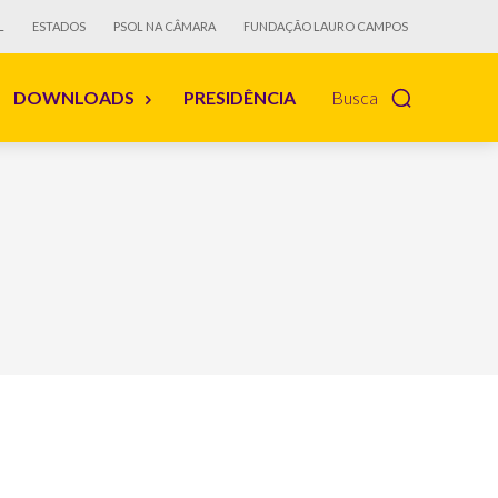
L
ESTADOS
PSOL NA CÂMARA
FUNDAÇÃO LAURO CAMPOS
DOWNLOADS
PRESIDÊNCIA
Busca