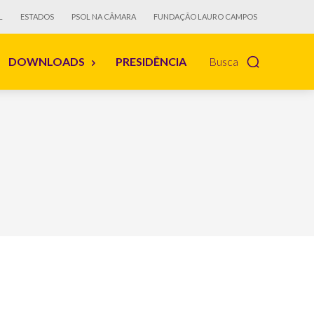
L
ESTADOS
PSOL NA CÂMARA
FUNDAÇÃO LAURO CAMPOS
DOWNLOADS
PRESIDÊNCIA
Busca