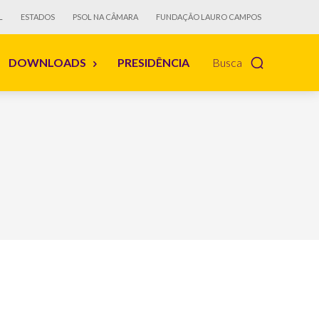
L
ESTADOS
PSOL NA CÂMARA
FUNDAÇÃO LAURO CAMPOS
DOWNLOADS
PRESIDÊNCIA
Busca